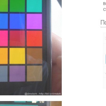
В
C
П