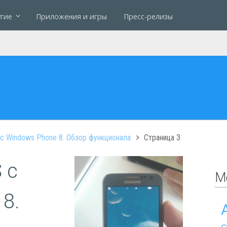
гие
Приложения и игры
Пресс-релизы
с Windows Phone 8. Обзор функционала
Страница 3
 с
М
8.