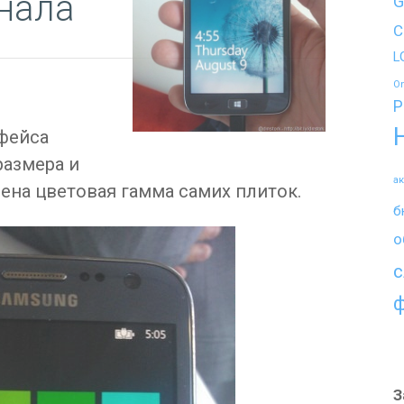
нала
G
C
L
O
P
фейса
размера и
а
ена цветовая гамма самих плиток.
б
о
с
З