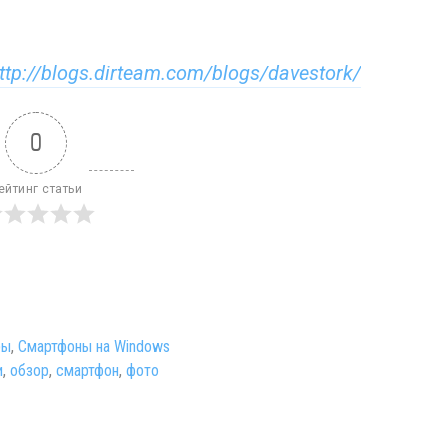
ttp://blogs.dirteam.com/blogs/davestork/
0
ейтинг статьи
ры
,
Смартфоны на Windows
и
,
обзор
,
смартфон
,
фото