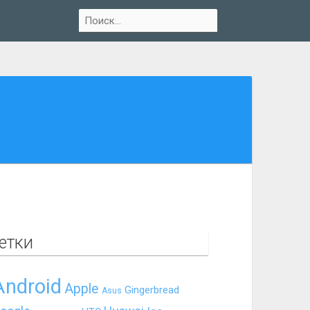
етки
Android
Apple
Gingerbread
Asus