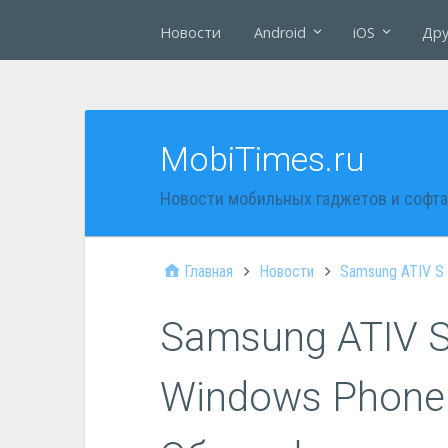
Новости
Android
iOS
Дру
MobiTimes.ru
Новости мобильных гаджетов и софта
Главная
Новости
Samsung ATIV S 
Samsung ATIV S
Windows Phone 