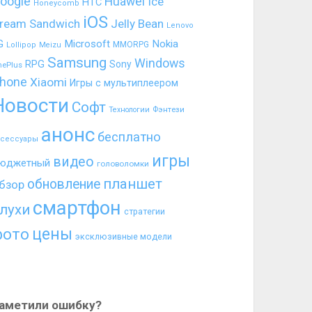
oogle
Huawei
Ice
HTC
Honeycomb
iOS
ream Sandwich
Jelly Bean
Lenovo
G
Microsoft
Nokia
MMORPG
Lollipop
Meizu
Samsung
Windows
RPG
Sony
nePlus
hone
Xiaomi
Игры с мультиплеером
Новости
Софт
Фэнтези
Технологии
анонс
бесплатно
ксессуары
игры
видео
юджетный
головоломки
планшет
обновление
бзор
смартфон
лухи
стратегии
цены
фото
эксклюзивные модели
аметили ошибку?