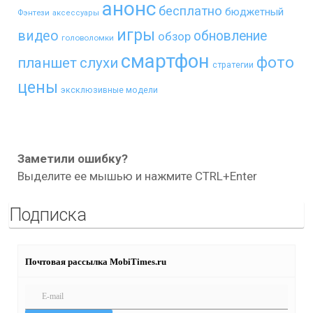
анонс
бесплатно
бюджетный
Фэнтези
аксессуары
игры
видео
обновление
обзор
головоломки
смартфон
фото
планшет
слухи
стратегии
цены
эксклюзивные модели
Заметили ошибку?
Выделите ее мышью и нажмите CTRL+Enter
Подписка
Почтовая рассылка MobiTimes.ru