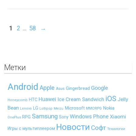
1
2
…
58
→
Метки
Android
Apple
Google
Gingerbread
Asus
iOS
Huawei
Ice Cream Sandwich
Jelly
HTC
Honeycomb
Bean
LG
Microsoft
Nokia
MMORPG
Lenovo
Lollipop
Meizu
Samsung
Windows Phone
Xiaomi
RPG
Sony
OnePlus
Новости
Софт
Игры с мультиплеером
Технологии