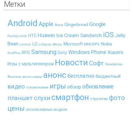
Метки
Android
Apple
Google
Gingerbread
Asus
iOS
Huawei
Ice Cream Sandwich
Jelly
HTC
Honeycomb
Bean
LG
Microsoft
Nokia
MMORPG
Lenovo
Lollipop
Meizu
Samsung
Windows Phone
Xiaomi
RPG
Sony
OnePlus
Новости
Софт
Игры с мультиплеером
Технологии
анонс
бесплатно
бюджетный
Фэнтези
аксессуары
игры
видео
обновление
обзор
головоломки
смартфон
фото
планшет
слухи
стратегии
цены
эксклюзивные модели