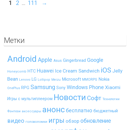
1
2
…
111
→
Метки
Android
Apple
Google
Gingerbread
Asus
iOS
Huawei
Ice Cream Sandwich
Jelly
HTC
Honeycomb
Bean
LG
Microsoft
Nokia
MMORPG
Lenovo
Lollipop
Meizu
Samsung
Windows Phone
Xiaomi
RPG
Sony
OnePlus
Новости
Софт
Игры с мультиплеером
Технологии
анонс
бесплатно
бюджетный
Фэнтези
аксессуары
игры
видео
обновление
обзор
головоломки