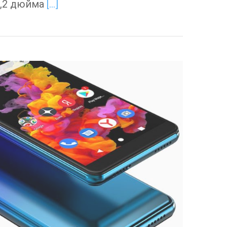
6,2 дюйма
[…]