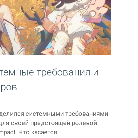
стемные требования и
еров
оделился системными требованиями
 для своей предстоящей ролевой
mpact. Что касается