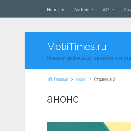
Новости
Android
iOS
Дру
MobiTimes.ru
Новости мобильных гаджетов и софта
Главная
анонс
Страница 2
анонс