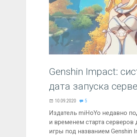
Genshin Impact: си
дата запуска серв
10.09.2020
5
Издатель miHoYo недавно п
и временем старта серверов
игры под названием Genshin I