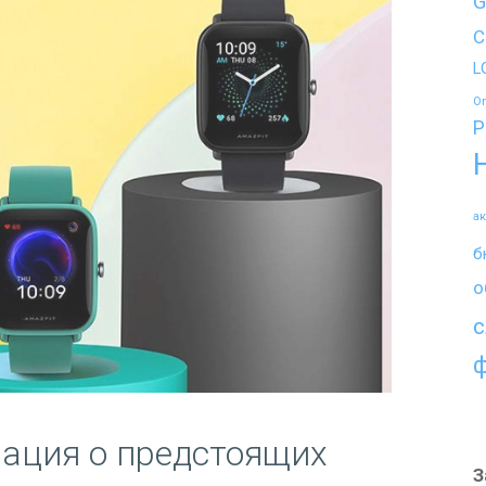
G
C
L
O
P
а
б
о
с
ация о предстоящих
З