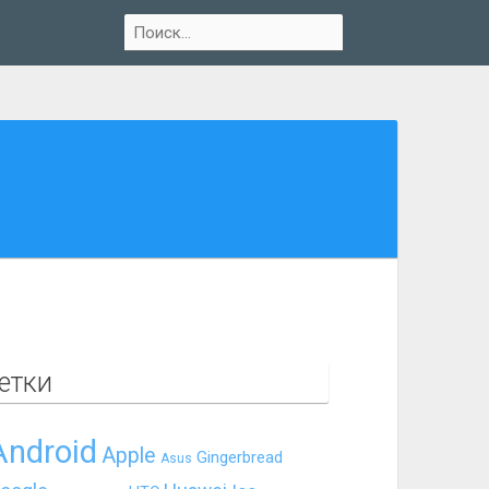
етки
Android
Apple
Gingerbread
Asus