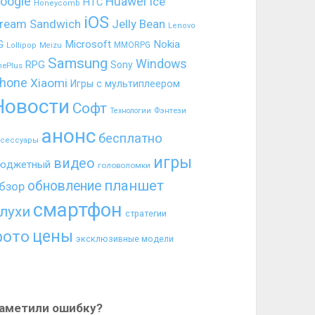
oogle
Huawei
Ice
HTC
Honeycomb
iOS
ream Sandwich
Jelly Bean
Lenovo
G
Microsoft
Nokia
MMORPG
Lollipop
Meizu
Samsung
Windows
RPG
Sony
nePlus
hone
Xiaomi
Игры с мультиплеером
Новости
Софт
Фэнтези
Технологии
анонс
бесплатно
ксессуары
игры
видео
юджетный
головоломки
планшет
обновление
бзор
смартфон
лухи
стратегии
цены
фото
эксклюзивные модели
аметили ошибку?