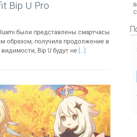
t Bip U Pro
В
C
П
Huami были представлены смартчасы
аким образом, получила продолжение в
видимости, Bip U будут не
[…]