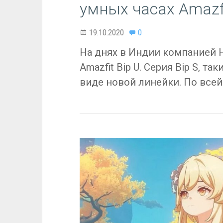
умных часах Amazfi
19.10.2020
0
На днях в Индии компанией 
Amazfit Bip U. Серия Bip S, т
виде новой линейки. По всей 