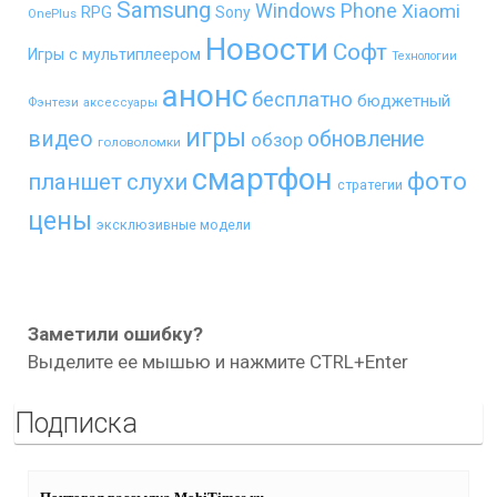
Samsung
Windows Phone
Xiaomi
RPG
Sony
OnePlus
Новости
Софт
Игры с мультиплеером
Технологии
анонс
бесплатно
бюджетный
Фэнтези
аксессуары
игры
видео
обновление
обзор
головоломки
смартфон
фото
планшет
слухи
стратегии
цены
эксклюзивные модели
Заметили ошибку?
Выделите ее мышью и нажмите CTRL+Enter
Подписка