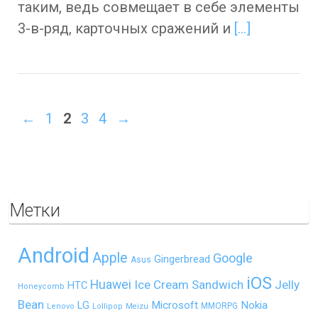
таким, ведь совмещает в себе элементы
3-в-ряд, карточных сражений и
[…]
←
1
2
3
4
→
Метки
Android
Apple
Google
Gingerbread
Asus
iOS
Huawei
Ice Cream Sandwich
Jelly
HTC
Honeycomb
Bean
LG
Microsoft
Nokia
MMORPG
Lenovo
Lollipop
Meizu