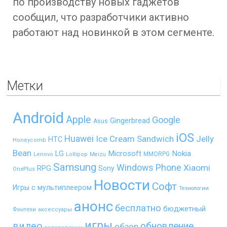
по производству новых гаджетов
сообщил, что разработчики активно
работают над новинкой в этом сегменте.
Метки
Android
Apple
Google
Gingerbread
Asus
iOS
Huawei
Ice Cream Sandwich
Jelly
HTC
Honeycomb
Bean
LG
Microsoft
Nokia
MMORPG
Lenovo
Lollipop
Meizu
Samsung
Windows Phone
Xiaomi
RPG
Sony
OnePlus
Новости
Софт
Игры с мультиплеером
Технологии
анонс
бесплатно
бюджетный
Фэнтези
аксессуары
игры
видео
обновление
обзор