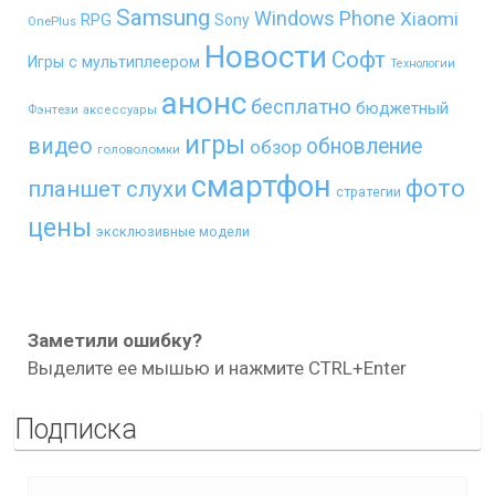
Samsung
Windows Phone
Xiaomi
RPG
Sony
OnePlus
Новости
Софт
Игры с мультиплеером
Технологии
анонс
бесплатно
бюджетный
Фэнтези
аксессуары
игры
видео
обновление
обзор
головоломки
смартфон
фото
планшет
слухи
стратегии
цены
эксклюзивные модели
Заметили ошибку?
Выделите ее мышью и нажмите CTRL+Enter
Подписка