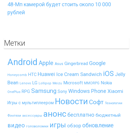
48-Мп камерой будет стоить около 10 000
рублей
Метки
Android
Apple
Google
Gingerbread
Asus
iOS
Huawei
Ice Cream Sandwich
Jelly
HTC
Honeycomb
Bean
LG
Microsoft
Nokia
MMORPG
Lenovo
Lollipop
Meizu
Samsung
Windows Phone
Xiaomi
RPG
Sony
OnePlus
Новости
Софт
Игры с мультиплеером
Технологии
анонс
бесплатно
бюджетный
Фэнтези
аксессуары
игры
видео
обновление
обзор
головоломки