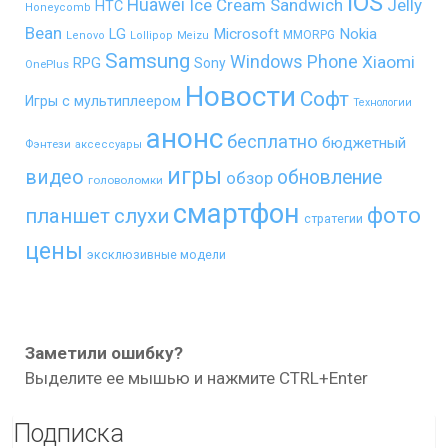
iOS
Huawei
Ice Cream Sandwich
Jelly
HTC
Honeycomb
Bean
LG
Microsoft
Nokia
MMORPG
Lenovo
Lollipop
Meizu
Samsung
Windows Phone
Xiaomi
RPG
Sony
OnePlus
Новости
Софт
Игры с мультиплеером
Технологии
анонс
бесплатно
бюджетный
Фэнтези
аксессуары
игры
видео
обновление
обзор
головоломки
смартфон
фото
планшет
слухи
стратегии
цены
эксклюзивные модели
Заметили ошибку?
Выделите ее мышью и нажмите CTRL+Enter
Подписка