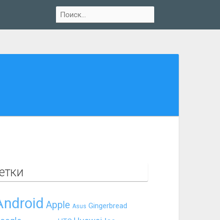
етки
Android
Apple
Gingerbread
Asus