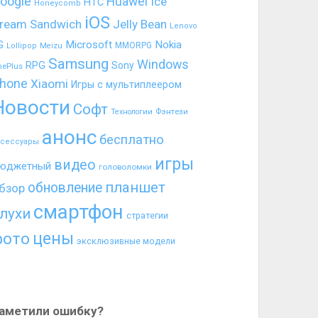
oogle
Huawei
Ice
HTC
Honeycomb
iOS
ream Sandwich
Jelly Bean
Lenovo
G
Microsoft
Nokia
MMORPG
Lollipop
Meizu
Samsung
Windows
RPG
Sony
nePlus
hone
Xiaomi
Игры с мультиплеером
Новости
Софт
Фэнтези
Технологии
анонс
бесплатно
ксессуары
игры
видео
юджетный
головоломки
планшет
обновление
бзор
смартфон
лухи
стратегии
цены
фото
эксклюзивные модели
аметили ошибку?