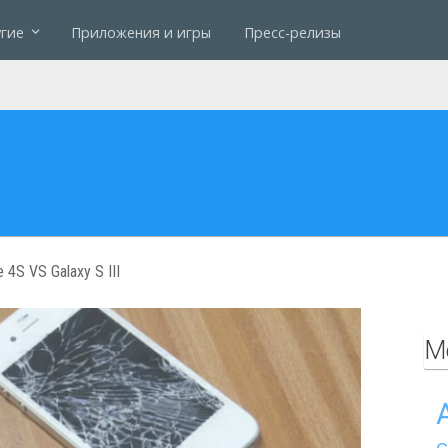
гие
Приложения и игры
Пресс-релизы
 4S VS Galaxy S III
М