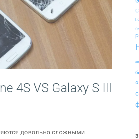
G
C
L
O
P
а
б
о
e 4S VS Galaxy S III
с
ляются довольно сложными
З