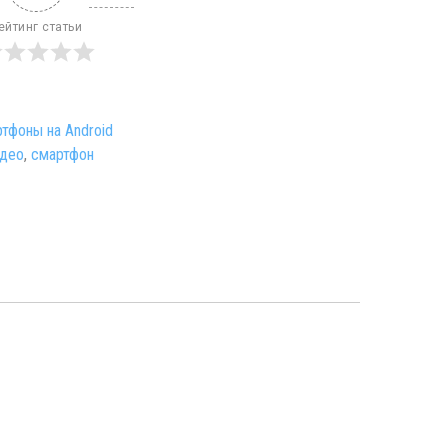
ейтинг статьи
тфоны на Android
идео
,
смартфон