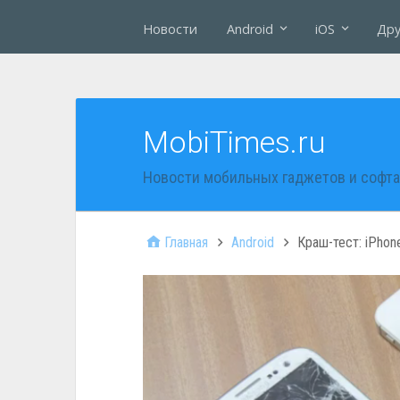
Новости
Android
iOS
Дру
MobiTimes.ru
Новости мобильных гаджетов и софта
Главная
Android
Краш-тест: iPhone