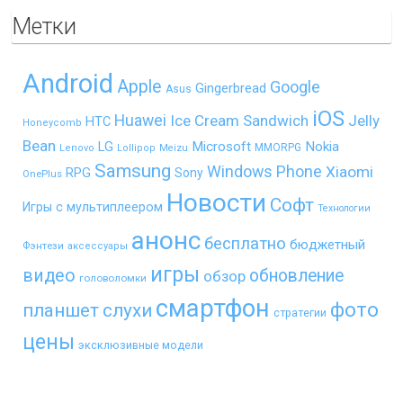
Метки
Android
Apple
Google
Gingerbread
Asus
iOS
Huawei
Ice Cream Sandwich
Jelly
HTC
Honeycomb
Bean
LG
Microsoft
Nokia
MMORPG
Lenovo
Lollipop
Meizu
Samsung
Windows Phone
Xiaomi
RPG
Sony
OnePlus
Новости
Софт
Игры с мультиплеером
Технологии
анонс
бесплатно
бюджетный
Фэнтези
аксессуары
игры
видео
обновление
обзор
головоломки
смартфон
фото
планшет
слухи
стратегии
цены
эксклюзивные модели