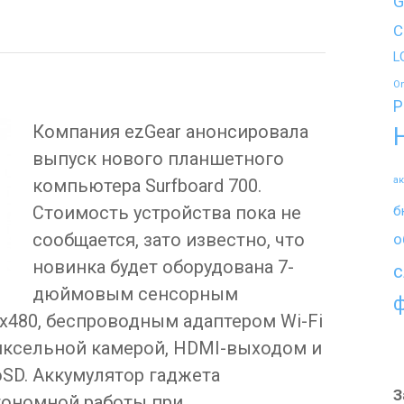
G
C
L
O
P
Компания ezGear анонсировала
выпуск нового планшетного
а
компьютера Surfboard 700.
Стоимость устройства пока не
б
сообщается, зато известно, что
о
новинка будет оборудована 7-
с
дюймовым сенсорным
х480, беспроводным адаптером Wi-Fi
апиксельной камерой, HDMI-выходом и
oSD. Аккумулятор гаджета
З
тономной работы при