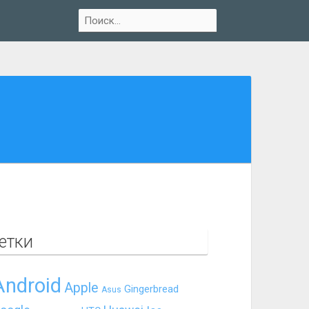
етки
Android
Apple
Gingerbread
Asus