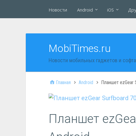
Новости
Android
iOS
Дру
MobiTimes.ru
Новости мобильных гаджетов и софта
Главная
Android
Планшет ezGear S
Планшет ezGear