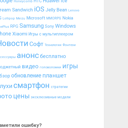
oogle
Huawei
Ice
HTC
Honeycomb
iOS
ream Sandwich
Jelly Bean
Lenovo
G
Microsoft
Nokia
MMORPG
Lollipop
Meizu
Samsung
Windows
RPG
Sony
nePlus
hone
Xiaomi
Игры с мультиплеером
Новости
Софт
Фэнтези
Технологии
анонс
бесплатно
ксессуары
игры
видео
юджетный
головоломки
планшет
обновление
бзор
смартфон
лухи
стратегии
цены
фото
эксклюзивные модели
аметили ошибку?