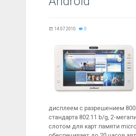
Android
14.07.2010
0
дисплеем с разрешением 800
стандарта 802.11 b/g, 2-мег
слотом для карт памяти micr
обеспечивает до 20 часов ав