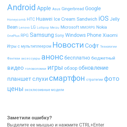
Android
Apple
Google
Gingerbread
Asus
iOS
Huawei
Ice Cream Sandwich
Jelly
HTC
Honeycomb
Bean
LG
Microsoft
Nokia
MMORPG
Lenovo
Lollipop
Meizu
Samsung
Windows Phone
Xiaomi
RPG
Sony
OnePlus
Новости
Софт
Игры с мультиплеером
Технологии
анонс
бесплатно
бюджетный
Фэнтези
аксессуары
игры
видео
обновление
обзор
головоломки
смартфон
фото
планшет
слухи
стратегии
цены
эксклюзивные модели
Заметили ошибку?
Выделите ее мышью и нажмите CTRL+Enter