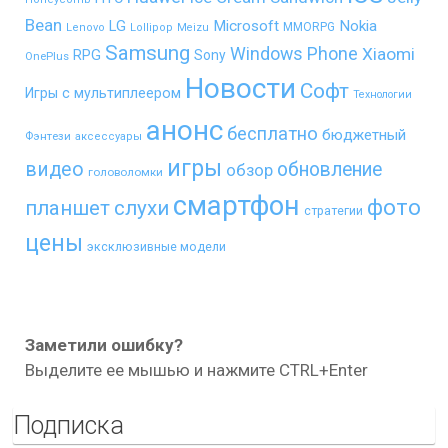
Bean
LG
Microsoft
Nokia
MMORPG
Lenovo
Lollipop
Meizu
Samsung
Windows Phone
Xiaomi
RPG
Sony
OnePlus
Новости
Софт
Игры с мультиплеером
Технологии
анонс
бесплатно
бюджетный
Фэнтези
аксессуары
игры
видео
обновление
обзор
головоломки
смартфон
фото
планшет
слухи
стратегии
цены
эксклюзивные модели
Заметили ошибку?
Выделите ее мышью и нажмите CTRL+Enter
Подписка