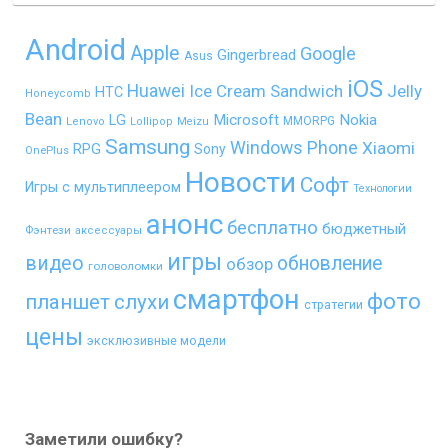
Android
Apple
Google
Gingerbread
Asus
iOS
Huawei
Ice Cream Sandwich
Jelly
HTC
Honeycomb
Bean
LG
Microsoft
Nokia
MMORPG
Lenovo
Lollipop
Meizu
Samsung
Windows Phone
Xiaomi
RPG
Sony
OnePlus
Новости
Софт
Игры с мультиплеером
Технологии
анонс
бесплатно
бюджетный
Фэнтези
аксессуары
игры
видео
обновление
обзор
головоломки
смартфон
фото
планшет
слухи
стратегии
цены
эксклюзивные модели
Заметили ошибку?