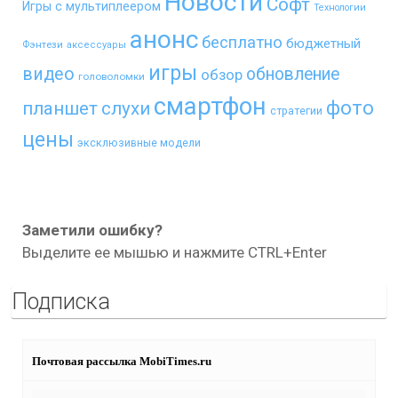
Новости
Софт
Игры с мультиплеером
Технологии
анонс
бесплатно
бюджетный
Фэнтези
аксессуары
игры
видео
обновление
обзор
головоломки
смартфон
фото
планшет
слухи
стратегии
цены
эксклюзивные модели
Заметили ошибку?
Выделите ее мышью и нажмите CTRL+Enter
Подписка
Почтовая рассылка MobiTimes.ru