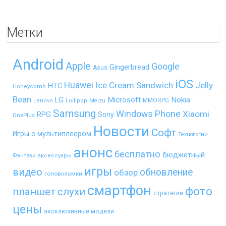
Метки
Android
Apple
Google
Gingerbread
Asus
iOS
Huawei
Ice Cream Sandwich
Jelly
HTC
Honeycomb
Bean
LG
Microsoft
Nokia
MMORPG
Lenovo
Lollipop
Meizu
Samsung
Windows Phone
Xiaomi
RPG
Sony
OnePlus
Новости
Софт
Игры с мультиплеером
Технологии
анонс
бесплатно
бюджетный
Фэнтези
аксессуары
игры
видео
обновление
обзор
головоломки
смартфон
фото
планшет
слухи
стратегии
цены
эксклюзивные модели