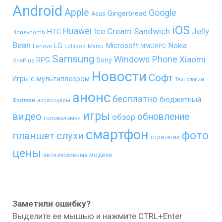
Android
Apple
Google
Gingerbread
Asus
iOS
Huawei
Ice Cream Sandwich
Jelly
HTC
Honeycomb
Bean
LG
Microsoft
Nokia
MMORPG
Lenovo
Lollipop
Meizu
Samsung
Windows Phone
Xiaomi
RPG
Sony
OnePlus
Новости
Софт
Игры с мультиплеером
Технологии
анонс
бесплатно
бюджетный
Фэнтези
аксессуары
игры
видео
обновление
обзор
головоломки
смартфон
фото
планшет
слухи
стратегии
цены
эксклюзивные модели
Заметили ошибку?
Выделите ее мышью и нажмите CTRL+Enter