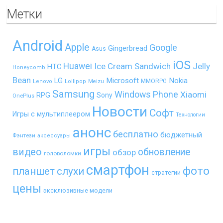
Метки
Android
Apple
Google
Gingerbread
Asus
iOS
Huawei
Ice Cream Sandwich
Jelly
HTC
Honeycomb
Bean
LG
Microsoft
Nokia
MMORPG
Lenovo
Lollipop
Meizu
Samsung
Windows Phone
Xiaomi
RPG
Sony
OnePlus
Новости
Софт
Игры с мультиплеером
Технологии
анонс
бесплатно
бюджетный
Фэнтези
аксессуары
игры
видео
обновление
обзор
головоломки
смартфон
фото
планшет
слухи
стратегии
цены
эксклюзивные модели