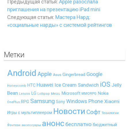
Предыдущая статья:
Apple разослала
приглашения на презентацию iPad mini
Следующая статья:
Мастера Нард:
«социальные нарды» с системой рейтингов
Метки
Android
Apple
Google
Gingerbread
Asus
iOS
Huawei
Ice Cream Sandwich
Jelly
HTC
Honeycomb
Bean
LG
Microsoft
Nokia
MMORPG
Lenovo
Lollipop
Meizu
Samsung
Windows Phone
Xiaomi
RPG
Sony
OnePlus
Новости
Софт
Игры с мультиплеером
Технологии
анонс
бесплатно
бюджетный
Фэнтези
аксессуары