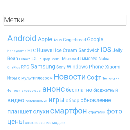
Метки
Android
Apple
Google
Gingerbread
Asus
iOS
Huawei
Ice Cream Sandwich
Jelly
HTC
Honeycomb
Bean
LG
Microsoft
Nokia
MMORPG
Lenovo
Lollipop
Meizu
Samsung
Windows Phone
Xiaomi
RPG
Sony
OnePlus
Новости
Софт
Игры с мультиплеером
Технологии
анонс
бесплатно
бюджетный
Фэнтези
аксессуары
игры
видео
обновление
обзор
головоломки
смартфон
фото
планшет
слухи
стратегии
цены
эксклюзивные модели