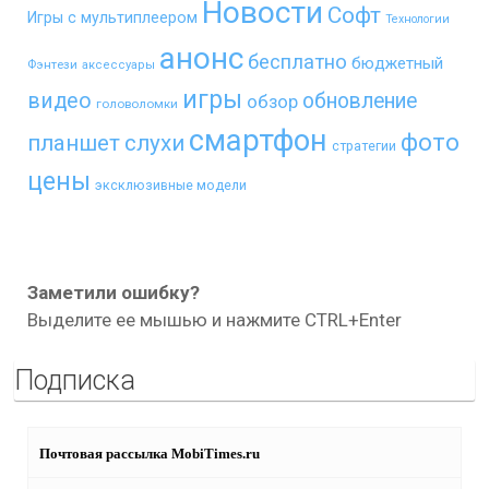
Новости
Софт
Игры с мультиплеером
Технологии
анонс
бесплатно
бюджетный
Фэнтези
аксессуары
игры
видео
обновление
обзор
головоломки
смартфон
фото
планшет
слухи
стратегии
цены
эксклюзивные модели
Заметили ошибку?
Выделите ее мышью и нажмите CTRL+Enter
Подписка
Почтовая рассылка MobiTimes.ru