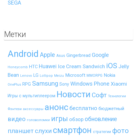
SEGA
Метки
Android
Apple
Google
Gingerbread
Asus
iOS
Huawei
Ice Cream Sandwich
Jelly
HTC
Honeycomb
Bean
LG
Microsoft
Nokia
MMORPG
Lenovo
Lollipop
Meizu
Samsung
Windows Phone
Xiaomi
RPG
Sony
OnePlus
Новости
Софт
Игры с мультиплеером
Технологии
анонс
бесплатно
бюджетный
Фэнтези
аксессуары
игры
видео
обновление
обзор
головоломки
смартфон
фото
планшет
слухи
стратегии