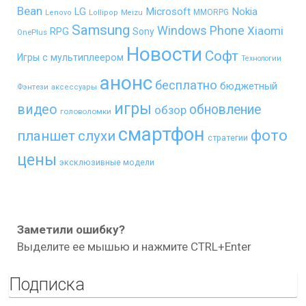
Bean
LG
Microsoft
Nokia
MMORPG
Lenovo
Lollipop
Meizu
Samsung
Windows Phone
Xiaomi
RPG
Sony
OnePlus
Новости
Софт
Игры с мультиплеером
Технологии
анонс
бесплатно
бюджетный
Фэнтези
аксессуары
игры
видео
обновление
обзор
головоломки
смартфон
фото
планшет
слухи
стратегии
цены
эксклюзивные модели
Заметили ошибку?
Выделите ее мышью и нажмите CTRL+Enter
Подписка