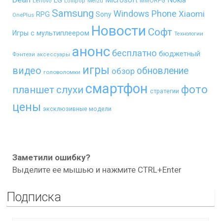
MMORPG
Lenovo
Lollipop
Meizu
Samsung
Windows Phone
Xiaomi
RPG
Sony
OnePlus
Новости
Софт
Игры с мультиплеером
Технологии
анонс
бесплатно
бюджетный
Фэнтези
аксессуары
игры
видео
обновление
обзор
головоломки
смартфон
фото
планшет
слухи
стратегии
цены
эксклюзивные модели
Заметили ошибку?
Выделите ее мышью и нажмите CTRL+Enter
Подписка