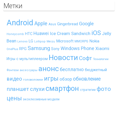
Метки
Android
Apple
Google
Gingerbread
Asus
iOS
Huawei
Ice Cream Sandwich
Jelly
HTC
Honeycomb
Bean
LG
Microsoft
Nokia
MMORPG
Lenovo
Lollipop
Meizu
Samsung
Windows Phone
Xiaomi
RPG
Sony
OnePlus
Новости
Софт
Игры с мультиплеером
Технологии
анонс
бесплатно
бюджетный
Фэнтези
аксессуары
игры
видео
обновление
обзор
головоломки
смартфон
фото
планшет
слухи
стратегии
цены
эксклюзивные модели