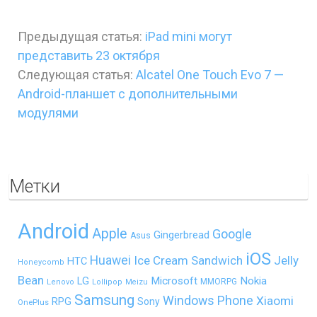
Предыдущая статья:
iPad mini могут
представить 23 октября
Следующая статья:
Alcatel One Touch Evo 7 —
Android-планшет с дополнительными
модулями
Метки
Android
Apple
Google
Gingerbread
Asus
iOS
Huawei
Ice Cream Sandwich
Jelly
HTC
Honeycomb
Bean
LG
Microsoft
Nokia
MMORPG
Lenovo
Lollipop
Meizu
Samsung
Windows Phone
Xiaomi
RPG
Sony
OnePlus