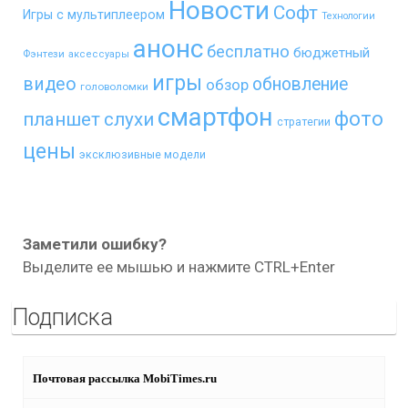
Новости
Софт
Игры с мультиплеером
Технологии
анонс
бесплатно
бюджетный
Фэнтези
аксессуары
игры
видео
обновление
обзор
головоломки
смартфон
фото
планшет
слухи
стратегии
цены
эксклюзивные модели
Заметили ошибку?
Выделите ее мышью и нажмите CTRL+Enter
Подписка
Почтовая рассылка MobiTimes.ru