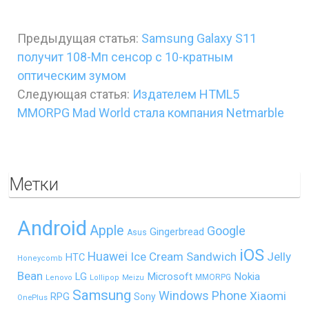
Предыдущая статья:
Samsung Galaxy S11
получит 108-Мп сенсор с 10-кратным
оптическим зумом
Следующая статья:
Издателем HTML5
MMORPG Mad World стала компания Netmarble
Метки
Android
Apple
Google
Gingerbread
Asus
iOS
Huawei
Ice Cream Sandwich
Jelly
HTC
Honeycomb
Bean
LG
Microsoft
Nokia
MMORPG
Lenovo
Lollipop
Meizu
Samsung
Windows Phone
Xiaomi
RPG
Sony
OnePlus