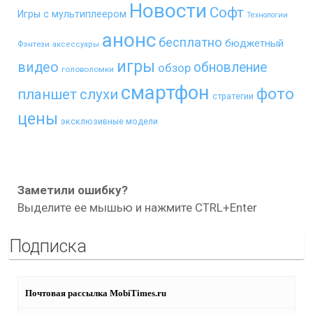
Новости
Софт
Игры с мультиплеером
Технологии
анонс
бесплатно
бюджетный
Фэнтези
аксессуары
игры
видео
обновление
обзор
головоломки
смартфон
фото
планшет
слухи
стратегии
цены
эксклюзивные модели
Заметили ошибку?
Выделите ее мышью и нажмите CTRL+Enter
Подписка
Почтовая рассылка MobiTimes.ru