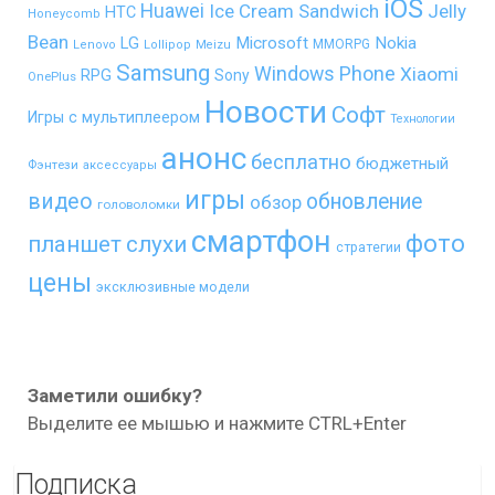
iOS
Huawei
Ice Cream Sandwich
Jelly
HTC
Honeycomb
Bean
LG
Microsoft
Nokia
MMORPG
Lenovo
Lollipop
Meizu
Samsung
Windows Phone
Xiaomi
RPG
Sony
OnePlus
Новости
Софт
Игры с мультиплеером
Технологии
анонс
бесплатно
бюджетный
Фэнтези
аксессуары
игры
видео
обновление
обзор
головоломки
смартфон
фото
планшет
слухи
стратегии
цены
эксклюзивные модели
Заметили ошибку?
Выделите ее мышью и нажмите CTRL+Enter
Подписка