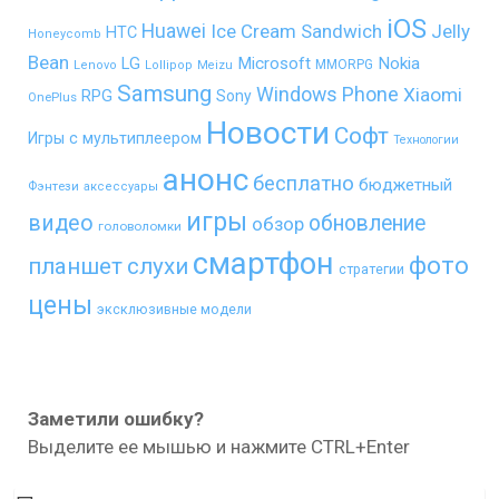
iOS
Huawei
Ice Cream Sandwich
Jelly
HTC
Honeycomb
Bean
LG
Microsoft
Nokia
MMORPG
Lenovo
Lollipop
Meizu
Samsung
Windows Phone
Xiaomi
RPG
Sony
OnePlus
Новости
Софт
Игры с мультиплеером
Технологии
анонс
бесплатно
бюджетный
Фэнтези
аксессуары
игры
видео
обновление
обзор
головоломки
смартфон
фото
планшет
слухи
стратегии
цены
эксклюзивные модели
Заметили ошибку?
Выделите ее мышью и нажмите CTRL+Enter