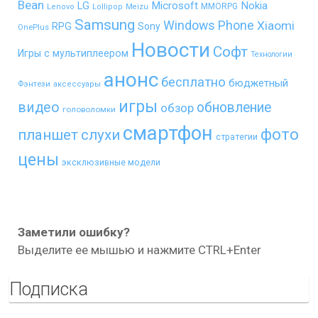
Bean
LG
Microsoft
Nokia
MMORPG
Lenovo
Lollipop
Meizu
Samsung
Windows Phone
Xiaomi
RPG
Sony
OnePlus
Новости
Софт
Игры с мультиплеером
Технологии
анонс
бесплатно
бюджетный
Фэнтези
аксессуары
игры
видео
обновление
обзор
головоломки
смартфон
фото
планшет
слухи
стратегии
цены
эксклюзивные модели
Заметили ошибку?
Выделите ее мышью и нажмите CTRL+Enter
Подписка