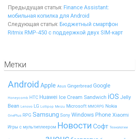
Предыдущая статья:
Finance Assistant:
мобильная копилка для Android
Следующая статья:
Бюджетный смартфон
Ritmix RMP-450 с поддержкой двух SIM-карт
Метки
Android
Apple
Google
Gingerbread
Asus
iOS
Huawei
Ice Cream Sandwich
Jelly
HTC
Honeycomb
Bean
LG
Microsoft
Nokia
MMORPG
Lenovo
Lollipop
Meizu
Samsung
Windows Phone
Xiaomi
RPG
Sony
OnePlus
Новости
Софт
Игры с мультиплеером
Технологии
анонс