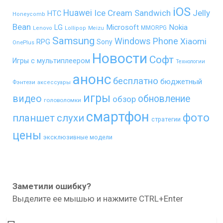
iOS
Huawei
Ice Cream Sandwich
Jelly
HTC
Honeycomb
Bean
LG
Microsoft
Nokia
MMORPG
Lenovo
Lollipop
Meizu
Samsung
Windows Phone
Xiaomi
RPG
Sony
OnePlus
Новости
Софт
Игры с мультиплеером
Технологии
анонс
бесплатно
бюджетный
Фэнтези
аксессуары
игры
видео
обновление
обзор
головоломки
смартфон
фото
планшет
слухи
стратегии
цены
эксклюзивные модели
Заметили ошибку?
Выделите ее мышью и нажмите CTRL+Enter