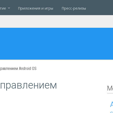
гие
Приложения и игры
Пресс-релизы
правлением Android OS
управлением
М