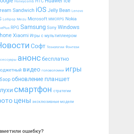
oogle
Huawei
Ice
HTC
Honeycomb
iOS
ream Sandwich
Jelly Bean
Lenovo
G
Microsoft
Nokia
MMORPG
Lollipop
Meizu
Samsung
Windows
RPG
Sony
nePlus
hone
Xiaomi
Игры с мультиплеером
Новости
Софт
Фэнтези
Технологии
анонс
бесплатно
ксессуары
игры
видео
юджетный
головоломки
планшет
обновление
бзор
смартфон
лухи
стратегии
цены
фото
эксклюзивные модели
аметили ошибку?