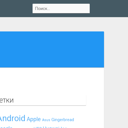
етки
Android
Apple
Gingerbread
Asus