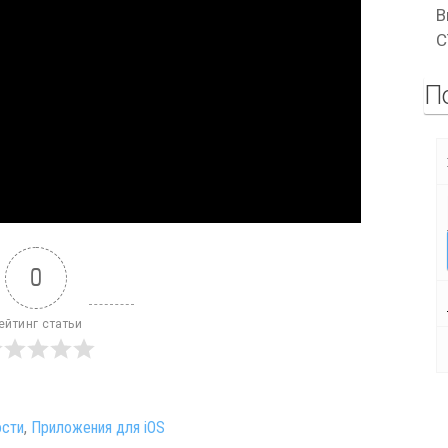
В
C
П
0
ейтинг статьи
сти
,
Приложения для iOS