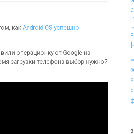
G
C
L
том, как
Android OS успешно
O
P
овили операционку от Google на
а
ремя загрузки телефона выбор нужной
б
о
с
З