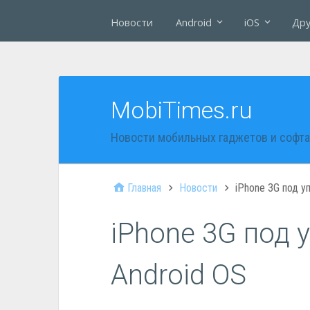
Новости
Android
iOS
Дру
MobiTimes.ru
Новости мобильных гаджетов и софта
Главная
Новости
iPhone 3G под у
iPhone 3G под 
Android OS