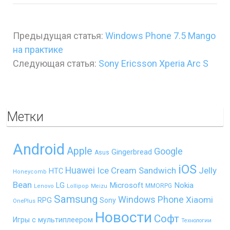
Предыдущая статья:
Windows Phone 7.5 Mango
на практике
Следующая статья:
Sony Ericsson Xperia Arc S
Метки
Android
Apple
Google
Gingerbread
Asus
iOS
Huawei
Ice Cream Sandwich
Jelly
HTC
Honeycomb
Bean
LG
Microsoft
Nokia
MMORPG
Lenovo
Lollipop
Meizu
Samsung
Windows Phone
Xiaomi
RPG
Sony
OnePlus
Новости
Софт
Игры с мультиплеером
Технологии