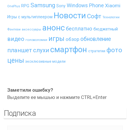
Samsung
Windows Phone
Xiaomi
RPG
Sony
OnePlus
Новости
Софт
Игры с мультиплеером
Технологии
анонс
бесплатно
бюджетный
Фэнтези
аксессуары
игры
видео
обновление
обзор
головоломки
смартфон
фото
планшет
слухи
стратегии
цены
эксклюзивные модели
Заметили ошибку?
Выделите ее мышью и нажмите CTRL+Enter
Подписка