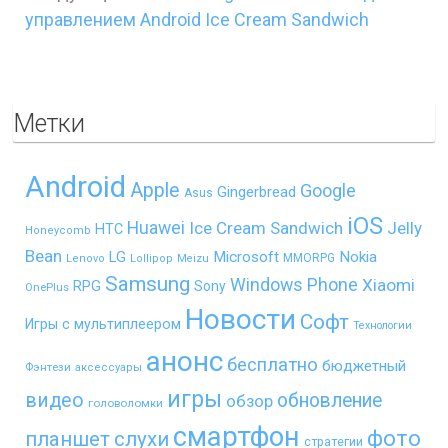
управлением Android Ice Cream Sandwich
Метки
Android
Apple
Google
Gingerbread
Asus
iOS
Huawei
Ice Cream Sandwich
Jelly
HTC
Honeycomb
Bean
LG
Microsoft
Nokia
MMORPG
Lenovo
Lollipop
Meizu
Samsung
Windows Phone
Xiaomi
RPG
Sony
OnePlus
Новости
Софт
Игры с мультиплеером
Технологии
анонс
бесплатно
бюджетный
Фэнтези
аксессуары
игры
видео
обновление
обзор
головоломки
смартфон
фото
планшет
слухи
стратегии