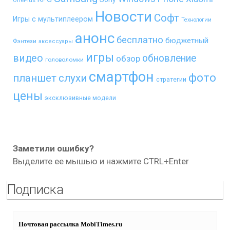
OnePlus
Новости
Софт
Игры с мультиплеером
Технологии
анонс
бесплатно
бюджетный
Фэнтези
аксессуары
игры
видео
обновление
обзор
головоломки
смартфон
фото
планшет
слухи
стратегии
цены
эксклюзивные модели
Заметили ошибку?
Выделите ее мышью и нажмите CTRL+Enter
Подписка
Почтовая рассылка MobiTimes.ru