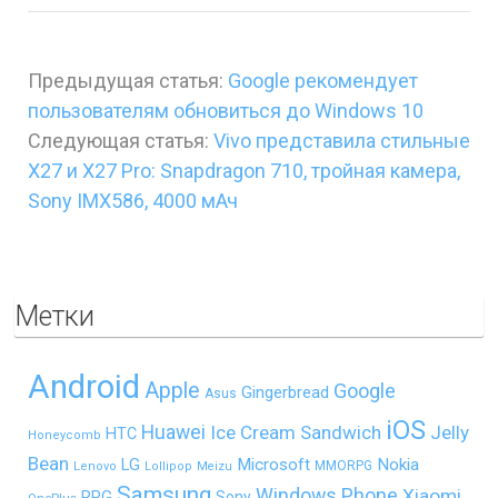
Предыдущая статья:
Google рекомендует
пользователям обновиться до Windows 10
Следующая статья:
Vivo представила стильные
X27 и X27 Pro: Snapdragon 710, тройная камера,
Sony IMX586, 4000 мАч
Метки
Android
Apple
Google
Gingerbread
Asus
iOS
Huawei
Ice Cream Sandwich
Jelly
HTC
Honeycomb
Bean
LG
Microsoft
Nokia
MMORPG
Lenovo
Lollipop
Meizu
Samsung
Windows Phone
Xiaomi
RPG
Sony