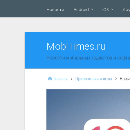
Новости
Android
iOS
Дру
MobiTimes.ru
Новости мобильных гаджетов и софта
Главная
Приложения и игры
Новый