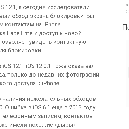
В
S 12.1, а сегодня исследователи
C
ый обход экрана блокировки. Баг
 контактам на iPhone.
П
а FaceTime и доступ к новой
 позволяет увидеть контактную
ля блокировки.
iOS 12.1. iOS 12.0.1 тоже оказывал
а, только до недавних фотографий.
ого доступа к iPhone.
 наличия нежелательных обходов
. Ошибка в iOS 6.1 еще в 2013 году
к телефонным записям, контактов
также имели похожие «дыры»