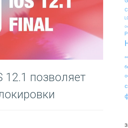
G
C
L
O
P
а
б
S 12.1 позволяет
о
с
блокировки
З