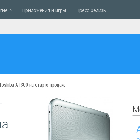
гие
Приложения и игры
Пресс-релизы
oshiba AT300 на старте продаж
т
М
на