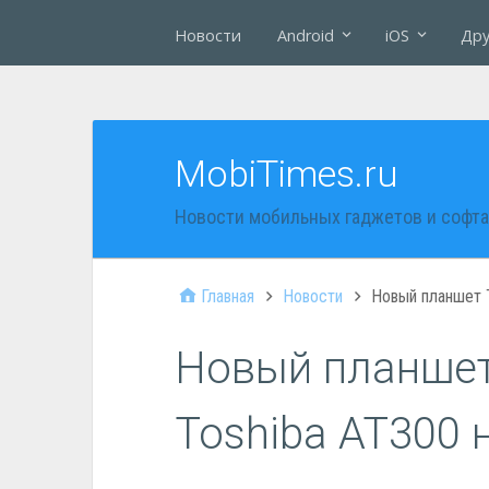
Новости
Android
iOS
Дру
MobiTimes.ru
Новости мобильных гаджетов и софта
Главная
Новости
Новый планшет T
Новый планше
Toshiba AT300 