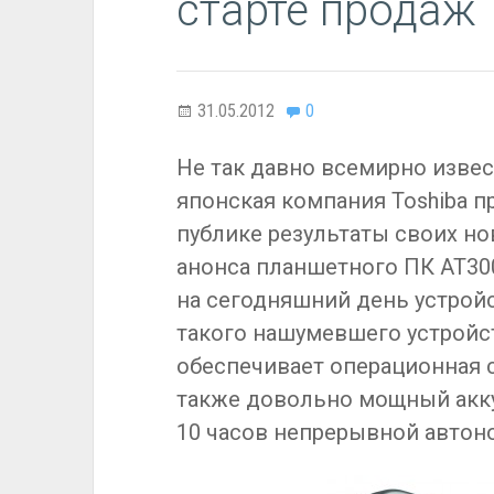
старте продаж
31.05.2012
0
Не так давно всемирно извес
японская компания Toshiba п
публике результаты своих но
анонса планшетного ПК AT30
на сегодняшний день устрой
такого нашумевшего устройств
обеспечивает операционная си
также довольно мощный акку
10 часов непрерывной автон