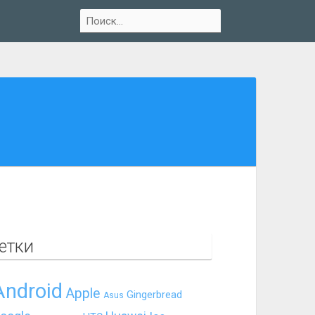
етки
Android
Apple
Gingerbread
Asus