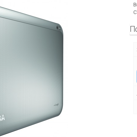
В
C
П