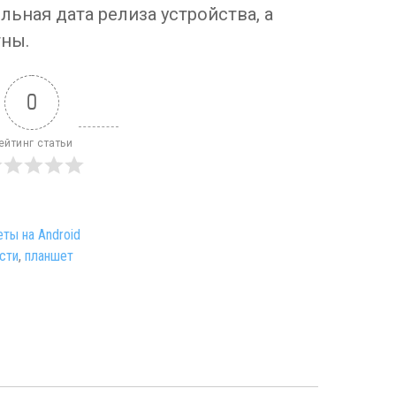
ная дата релиза устройства, а
тны.
0
ейтинг статьи
ты на Android
сти
,
планшет