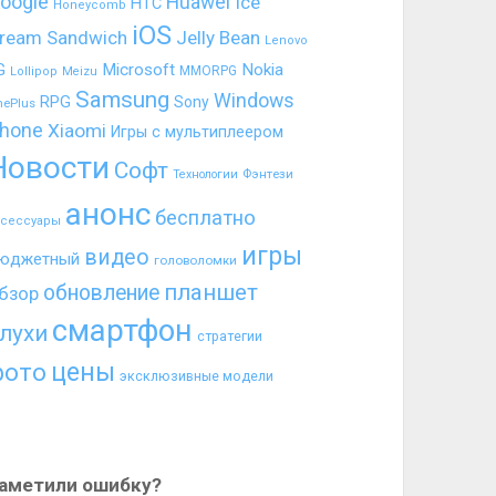
oogle
Huawei
Ice
HTC
Honeycomb
iOS
ream Sandwich
Jelly Bean
Lenovo
G
Microsoft
Nokia
MMORPG
Lollipop
Meizu
Samsung
Windows
RPG
Sony
nePlus
hone
Xiaomi
Игры с мультиплеером
Новости
Софт
Фэнтези
Технологии
анонс
бесплатно
ксессуары
игры
видео
юджетный
головоломки
планшет
обновление
бзор
смартфон
лухи
стратегии
цены
фото
эксклюзивные модели
аметили ошибку?