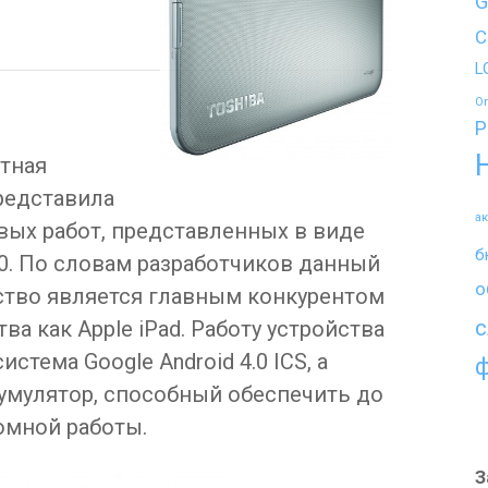
G
C
L
O
P
тная
редставила
а
вых работ, представленных в виде
б
0. По словам разработчиков данный
о
ство является главным конкурентом
с
а как Apple iPad. Работу устройства
стема Google Android 4.0 ICS, а
мулятор, способный обеспечить до
омной работы.
З