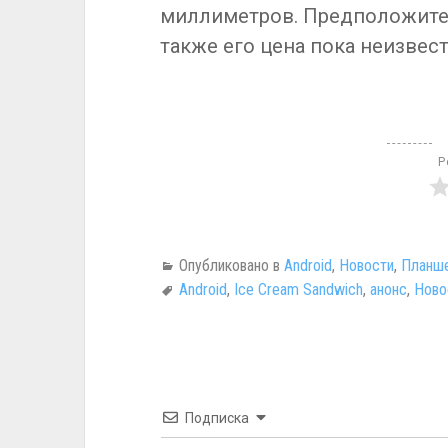
миллиметров. Предположитель
также его цена пока неизвес
Р
Опубликовано в
Android
,
Новости
,
Планше
Android
,
Ice Cream Sandwich
,
анонс
,
Ново
Подписка