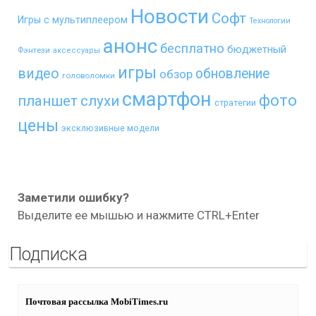
Новости
Софт
Игры с мультиплеером
Технологии
анонс
бесплатно
бюджетный
Фэнтези
аксессуары
игры
видео
обновление
обзор
головоломки
смартфон
фото
планшет
слухи
стратегии
цены
эксклюзивные модели
Заметили ошибку?
Выделите ее мышью и нажмите CTRL+Enter
Подписка
Почтовая рассылка MobiTimes.ru