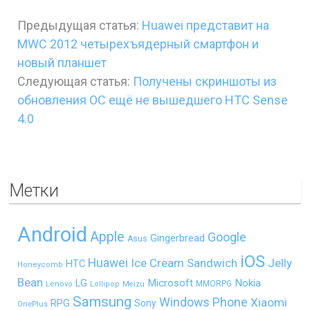
Предыдущая статья:
Huawei представит на
MWC 2012 четырехъядерный смартфон и
новый планшет
Следующая статья:
Получены скриншоты из
обновления ОС ещё не вышедшего HTC Sense
4.0
Метки
Android
Apple
Google
Gingerbread
Asus
iOS
Huawei
Ice Cream Sandwich
Jelly
HTC
Honeycomb
Bean
LG
Microsoft
Nokia
MMORPG
Lenovo
Lollipop
Meizu
Samsung
Windows Phone
Xiaomi
RPG
Sony
OnePlus