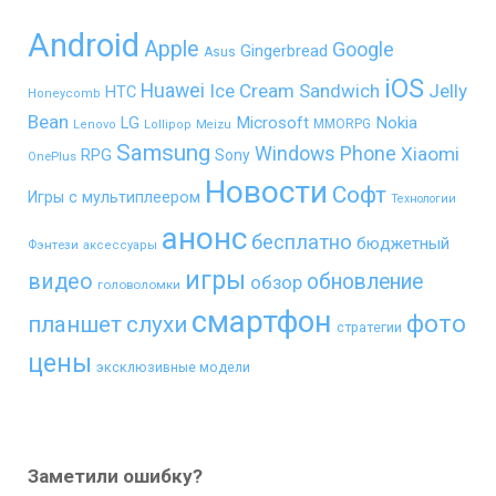
Android
Apple
Google
Gingerbread
Asus
iOS
Huawei
Ice Cream Sandwich
Jelly
HTC
Honeycomb
Bean
LG
Microsoft
Nokia
MMORPG
Lenovo
Lollipop
Meizu
Samsung
Windows Phone
Xiaomi
RPG
Sony
OnePlus
Новости
Софт
Игры с мультиплеером
Технологии
анонс
бесплатно
бюджетный
Фэнтези
аксессуары
игры
видео
обновление
обзор
головоломки
смартфон
фото
планшет
слухи
стратегии
цены
эксклюзивные модели
Заметили ошибку?