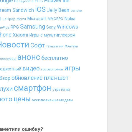
oogle
Huawei
Ice
HTC
Honeycomb
iOS
ream Sandwich
Jelly Bean
Lenovo
G
Microsoft
Nokia
MMORPG
Lollipop
Meizu
Samsung
Windows
RPG
Sony
nePlus
hone
Xiaomi
Игры с мультиплеером
Новости
Софт
Фэнтези
Технологии
анонс
бесплатно
ксессуары
игры
видео
юджетный
головоломки
планшет
обновление
бзор
смартфон
лухи
стратегии
цены
фото
эксклюзивные модели
аметили ошибку?