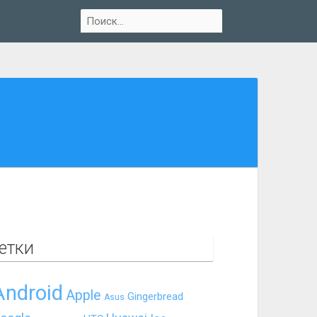
етки
Android
Apple
Gingerbread
Asus