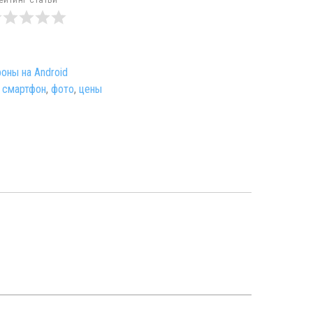
ейтинг статьи
оны на Android
,
смартфон
,
фото
,
цены