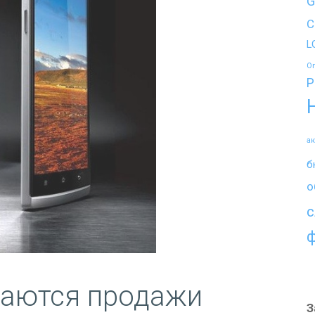
G
C
L
O
P
а
б
о
с
наются продажи
З