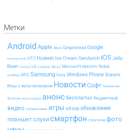
Метки
Android
Apple
Google
Gingerbread
Asus
iOS
Huawei
Ice Cream Sandwich
Jelly
HTC
Honeycomb
Bean
LG
Microsoft
Nokia
MMORPG
Lenovo
Lollipop
Meizu
Samsung
Windows Phone
Xiaomi
RPG
Sony
OnePlus
Новости
Софт
Игры с мультиплеером
Технологии
анонс
бесплатно
бюджетный
Фэнтези
аксессуары
игры
видео
обновление
обзор
головоломки
смартфон
фото
планшет
слухи
стратегии
цены