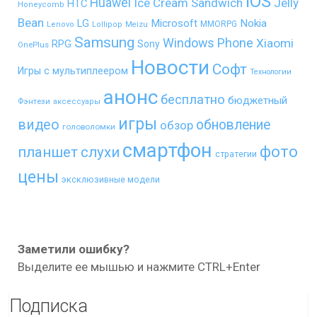
iOS
Huawei
Ice Cream Sandwich
Jelly
HTC
Honeycomb
Bean
LG
Microsoft
Nokia
MMORPG
Lenovo
Lollipop
Meizu
Samsung
Windows Phone
Xiaomi
RPG
Sony
OnePlus
Новости
Софт
Игры с мультиплеером
Технологии
анонс
бесплатно
бюджетный
Фэнтези
аксессуары
игры
видео
обновление
обзор
головоломки
смартфон
фото
планшет
слухи
стратегии
цены
эксклюзивные модели
Заметили ошибку?
Выделите ее мышью и нажмите CTRL+Enter
Подписка