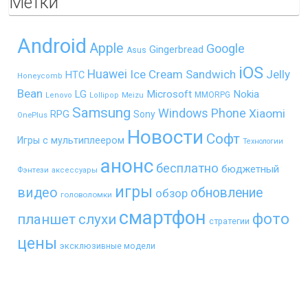
Метки
Android
Apple
Google
Gingerbread
Asus
iOS
Huawei
Ice Cream Sandwich
Jelly
HTC
Honeycomb
Bean
LG
Microsoft
Nokia
MMORPG
Lenovo
Lollipop
Meizu
Samsung
Windows Phone
Xiaomi
RPG
Sony
OnePlus
Новости
Софт
Игры с мультиплеером
Технологии
анонс
бесплатно
бюджетный
Фэнтези
аксессуары
игры
видео
обновление
обзор
головоломки
смартфон
фото
планшет
слухи
стратегии
цены
эксклюзивные модели