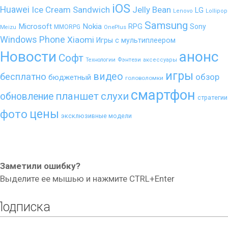
iOS
Huawei
Ice Cream Sandwich
Jelly Bean
LG
Lenovo
Lollipop
Samsung
Microsoft
Nokia
RPG
Sony
MMORPG
Meizu
OnePlus
Windows Phone
Xiaomi
Игры с мультиплеером
Новости
анонс
Софт
Фэнтези
Технологии
аксессуары
игры
видео
бесплатно
обзор
бюджетный
головоломки
смартфон
планшет
слухи
обновление
стратегии
цены
фото
эксклюзивные модели
Заметили ошибку?
Выделите ее мышью и нажмите CTRL+Enter
Подписка