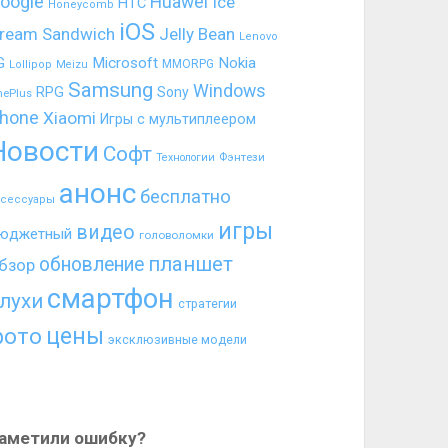
oogle
Huawei
Ice
HTC
Honeycomb
iOS
ream Sandwich
Jelly Bean
Lenovo
G
Microsoft
Nokia
MMORPG
Lollipop
Meizu
Samsung
Windows
RPG
Sony
nePlus
hone
Xiaomi
Игры с мультиплеером
Новости
Софт
Фэнтези
Технологии
анонс
бесплатно
ксессуары
игры
видео
юджетный
головоломки
планшет
обновление
бзор
смартфон
лухи
стратегии
цены
фото
эксклюзивные модели
аметили ошибку?