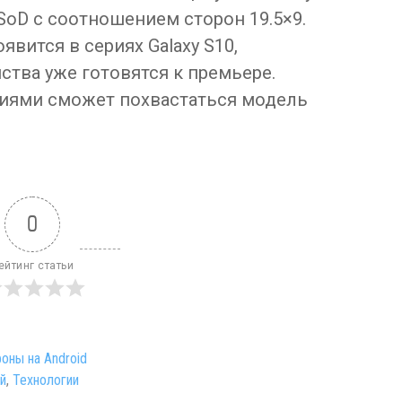
SoD с соотношением сторон 19.5×9.
явится в сериях Galaxy S10,
тва уже готовятся к премьере.
циями сможет похвастаться модель
0
ейтинг статьи
оны на Android
й
,
Технологии