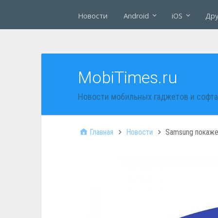
Новости
Android
iOS
Дру
MobiTimes.ru
Новости мобильных гаджетов и софта
Главная
Новости
Samsung покажет