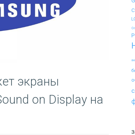
G
C
L
O
P
а
б
ет экраны
о
с
ound on Display на
З