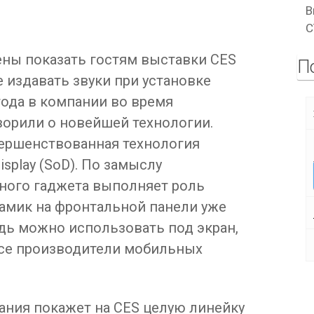
В
C
ны показать гостям выставки CES
П
 издавать звуки при установке
года в компании во время
ворили о новейшей технологии.
ершенствованная технология
isplay (SoD). По замыслу
ьного гаджета выполняет роль
намик на фронтальной панели уже
дь можно использовать под экран,
все производители мобильных
ания покажет на CES целую линейку