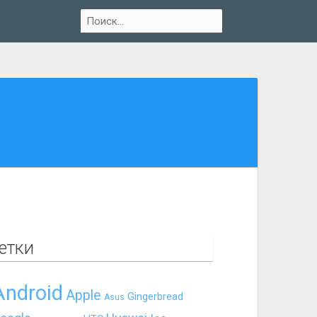
етки
Android
Apple
Gingerbread
Asus