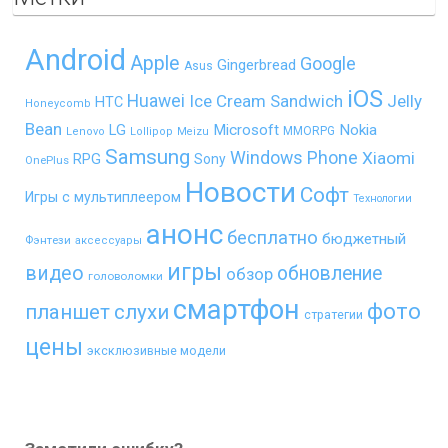
Android
Apple
Google
Gingerbread
Asus
iOS
Huawei
Ice Cream Sandwich
Jelly
HTC
Honeycomb
Bean
LG
Microsoft
Nokia
MMORPG
Lenovo
Lollipop
Meizu
Samsung
Windows Phone
Xiaomi
RPG
Sony
OnePlus
Новости
Софт
Игры с мультиплеером
Технологии
анонс
бесплатно
бюджетный
Фэнтези
аксессуары
игры
видео
обновление
обзор
головоломки
смартфон
фото
планшет
слухи
стратегии
цены
эксклюзивные модели